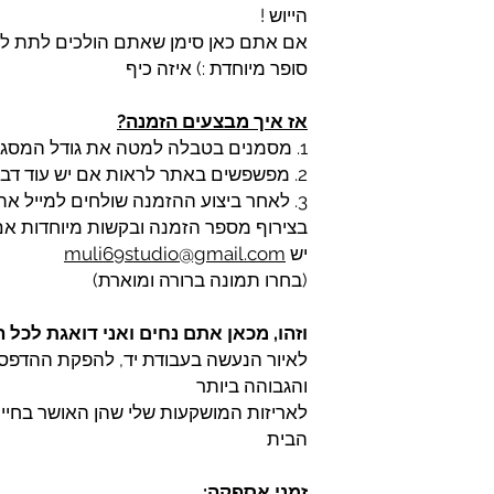
הייוש !
אם אתם כאן סימן שאתם הולכים לתת ל
סופר מיוחדת :) איזה כיף
אז איך מבצעים הזמנה?
1. מסמנים בטבלה למטה את גודל המסגור שתרצו ומוסיפים לסל
2. מפשפשים באתר לראות אם יש עוד דברים שתרצו להוסיף :)
3. לאחר ביצוע ההזמנה שולחים למייל את
בצירוף מספר הזמנה ובקשות מיוחדות אם
יש
muli69studio@gmail.com
(בחרו תמונה ברורה ומוארת)
וזהו, מכאן אתם נחים ואני דואגת לכל
לאיור הנעשה בעבודת יד, להפקת ההדפסו
והגבוהה ביותר
לאריזות המושקעות שלי שהן האושר בחיי,
הבית
זמני אספקה: