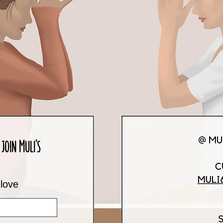
join Muli's
 love