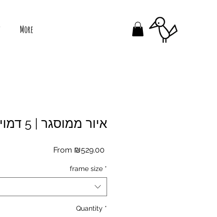
t
More
איור ממוסגר | 5 דמויות
Sale
From
₪529.00
Price
frame size
*
Quantity
*