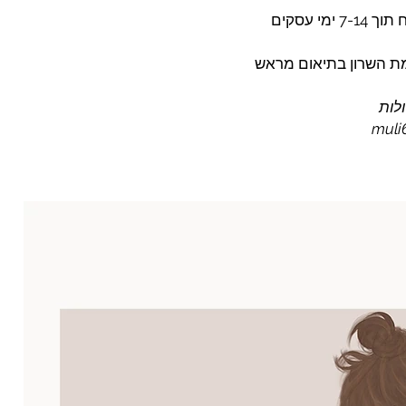
י עסקים
לות
muli