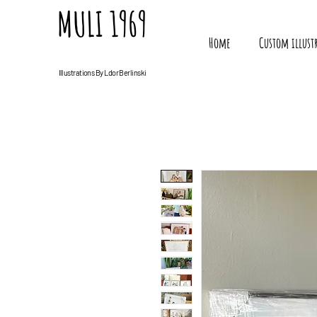
MULI 1969
Home
Custom illust
Illustrations By Ldor Berlinski