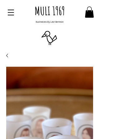
MULI 1969
Illustrations By Ldor Berlinski