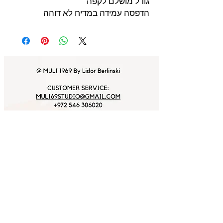
גודל מושלם לקפה
הדפסה עמידה במדיח לא דוהה
For exclusive gifts & benefits join Muli's
friends