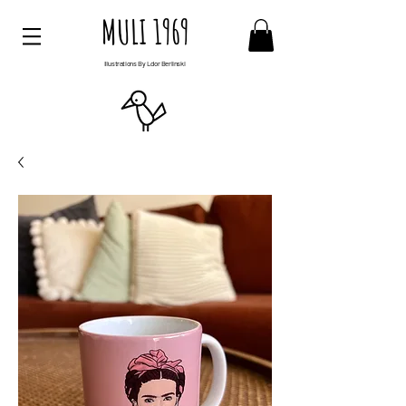
MULI 1969
Illustrations By Ldor Berlinski