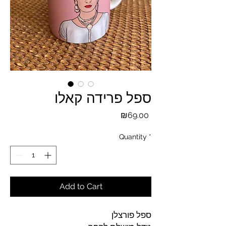
ספל פרידה קאלו
Price
₪69.00
Quantity
*
Add to Cart
ספל פורצלן