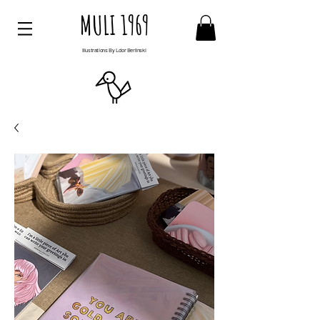
MULI 1969
Illustrations By Ldor Berlinski