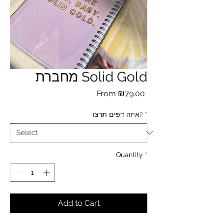
מחברת Solid Gold
Sale
From
₪79.00
Price
איזה דפים תרצו?
*
Quantity
*
Add to Cart