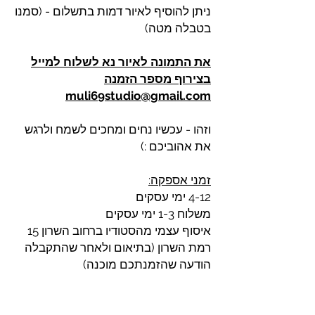
ניתן להוסיף לאיור דמות בתשלום - (סמנו
בטבלה מטה)
את התמונה לאיור נא לשלוח למייל
בצירוף מספר הזמנה
muli69studio@gmail.com
וזהו - עכשיו נחים ומחכים לשמח ולרגש
את אהוביכם :)
זמני אספקה:
4-12 ימי עסקים
משלוח 1-3 ימי עסקים
איסוף עצמי מהסטודיו ברחוב השרון 15
רמת השרון (בתיאום ולאחר שהתקבלה
הודעה שהזמנתכם מוכנה)
לכל שאלה ניתן לפנות בטלפון או במייל
muli69studio@gmail.com | 0546-