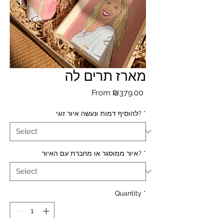
מארז תרים לה
Sale
From
₪379.00
Price
*
להוסיף דמות ונעשה איור זוגי?
*
איור ממוסגר או מחברת עם האיור?
Quantity
*