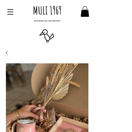
MULI 1969
Illustrations By Ldor Berlinski