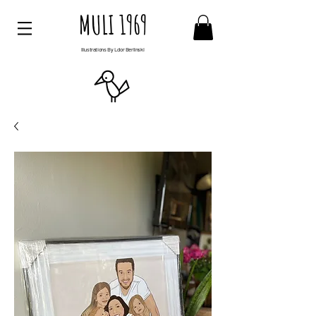
MULI 1969
Illustrations By Ldor Berlinski