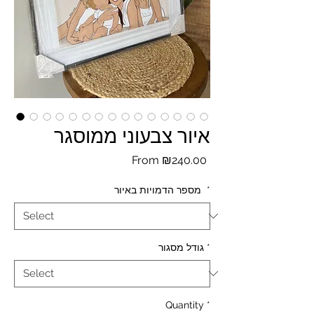
איור צבעוני ממוסגר
Sale
From
₪240.00
Price
*
מספר הדמויות באיור
*
גודל מסגור
Quantity
*