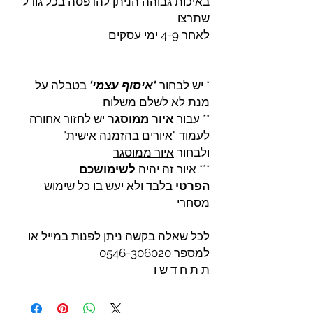
באיכות גבוהה הניתן להדפסה בכל גודל
שתרצו
לאחר 4-9 ימי עסקים
* יש לבחור
'איסוף עצמי'
בטבלה על
מנת לא לשלם משלוח
** עבור
איור ממוסגר
יש לחזור אחורה
לעמוד "איורים בהזמנה אישית"
ולבחור
איור ממוסגר
*** איור זה יהיה
לשימושכם
הפרטי
בלבד ולא יעש בו כל שימוש
מסחרי
לכל שאלה בקשה ניתן לפנות במייל או
למספר 0546-306020
ת ת ח ד ש ו