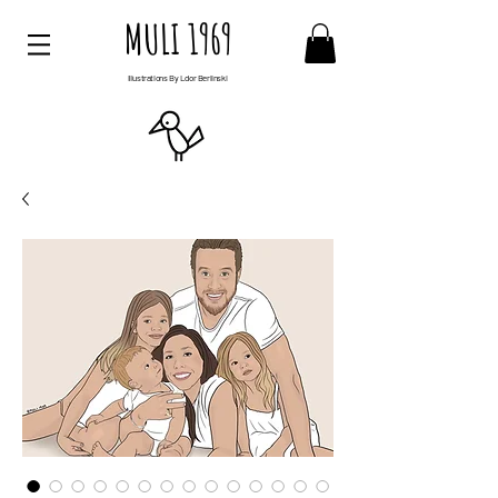
MULI 1969
Illustrations By Ldor Berlinski