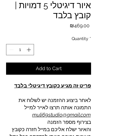
איור דיגיטלי 5 דמויות |
קובץ בלבד
Price
₪469.00
Quantity
*
Add to Cart
פריט זה מגיע כקובץ דיגיטלי בלבד
לאחר ביצוע ההזמנה יש לשלוח את
התמונה אותה תרצו לאייר למייל
muli69studio@gmail.com
בצירוף מספר הזמנה
והאיור ישלח אליכם במייל חזרה כקובץ